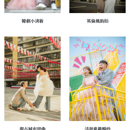
韓劇小清新
英倫風街拍
復古城市戀曲
活潑童趣婚紗