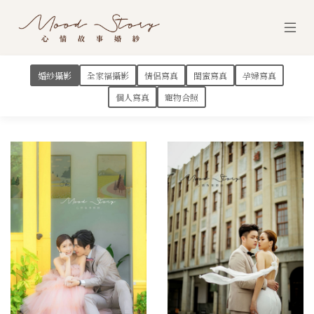
婚紗攝影
全家福攝影
情侶寫真
閨蜜寫真
孕婦寫真
個人寫真
寵物合照