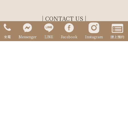
| CONTACT US |
(07)2864222
來電
Messenger
LINE
Facebook
Instagram
線上預約
moodstory219@gmail.com
高雄市新興區中山一路219號
13:00~21:30 (每周三公休)
高雄婚紗攝影首選
拍出讓人回味無窮的精彩畫面