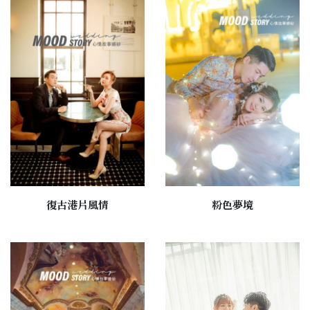
復古港片風情
粉色夢境