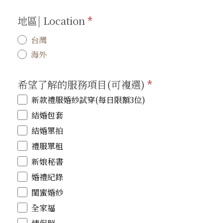
地區| Location
*
台灣
海外
希望了解的服務項目(可複選)
*
新款禮服婚紗試穿(每日限額3位)
結婚包套
結婚單拍
禮服單租
新娘秘書
婚禮紀錄
閨蜜婚紗
全家福