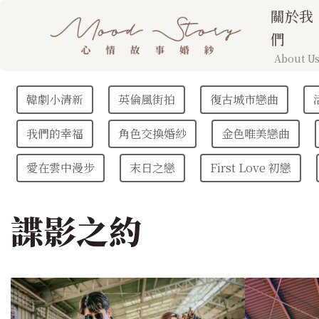
關於我
們
About U
韓劇小清新
英倫風街拍
復古城市戀曲
我們的幸福
角色交換婚紗
金色唯美戀曲
愛在雲中漫步
末日之戀
First Love 初戀
諜影之約