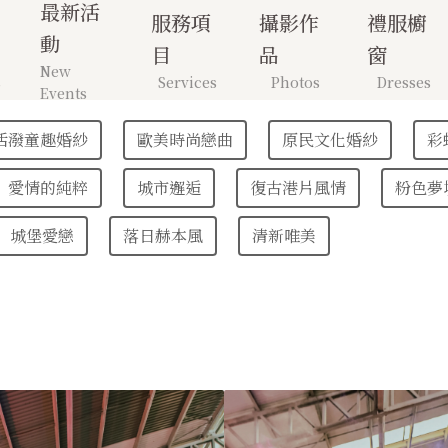
最新活
服務項
攝影作
禮服櫥
動
目
品
窗
New
s
Services
Photos
Dresses
Events
活潑童趣婚紗
歐美時尚戀曲
原民文化婚紗
彩
愛情的純粹
城市邂逅
復古港片風情
粉色夢
城堡愛戀
落日赫本風
清新唯美