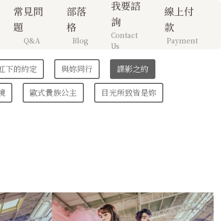
我要諮
常見問
部落
線上付
詢
題
格
款
Contact
Q&A
Blog
Payment
Us
虹下的約定
與妳同行
諜影之約
境
歐式貴族公主
目光所致皆是妳